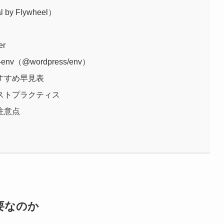
y Flywheel）
r
（@wordpress/env）
すすめ早見表
ストプラクティス
注意点
要なのか