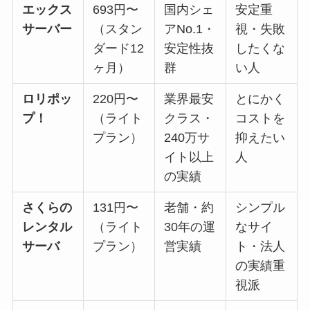
エックス
693円〜
国内シェ
安定重
サーバー
（スタン
アNo.1・
視・失敗
ダード12
安定性抜
したくな
ヶ月）
群
い人
ロリポッ
220円〜
業界最安
とにかく
プ！
（ライト
クラス・
コストを
プラン）
240万サ
抑えたい
イト以上
人
の実績
さくらの
131円〜
老舗・約
シンプル
レンタル
（ライト
30年の運
なサイ
サーバ
プラン）
営実績
ト・法人
の実績重
視派