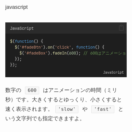
javascript
JavaScript
$
(
function
() {
$
(
'#fadeBtn'
).
on
(
'click'
, 
function
() {
$
(
'#fadeBox'
).
fadeIn
(
600
); 
// 600はアニメーショ
  });
});
JavaScript
数字の
はアニメーションの時間（ミリ
600
秒）です。大きくするとゆっくり、小さくすると
速く表示されます。
や
と
'slow'
'fast'
いう文字列でも指定できますよ。