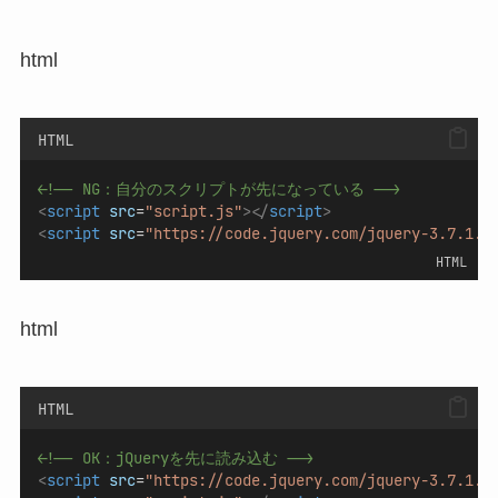
html
HTML
<!-- NG：自分のスクリプトが先になっている -->
<
script
src
=
"script.js"
></
script
>
<
script
src
=
"https://code.jquery.com/jquery-3.7.1.m
HTML
html
HTML
<!-- OK：jQueryを先に読み込む -->
<
script
src
=
"https://code.jquery.com/jquery-3.7.1.m