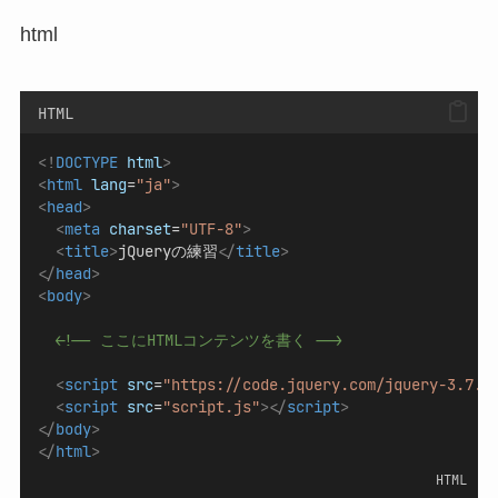
html
HTML
<!
DOCTYPE
html
>
<
html
lang
=
"ja"
>
<
head
>
<
meta
charset
=
"UTF-8"
>
<
title
>
jQueryの練習
</
title
>
</
head
>
<
body
>
<!-- ここにHTMLコンテンツを書く -->
<
script
src
=
"https://code.jquery.com/jquery-3.7.1
<
script
src
=
"script.js"
></
script
>
</
body
>
</
html
>
HTML