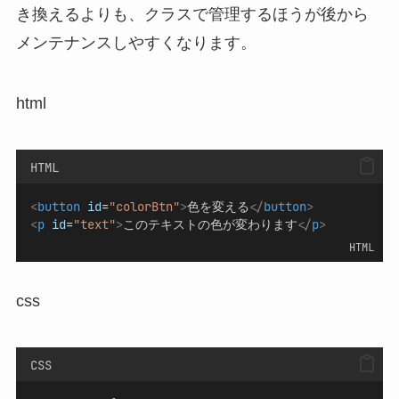
き換えるよりも、クラスで管理するほうが後から
メンテナンスしやすくなります。
html
HTML
<
button
id
=
"colorBtn"
>
色を変える
</
button
>
<
p
id
=
"text"
>
このテキストの色が変わります
</
p
>
HTML
css
CSS