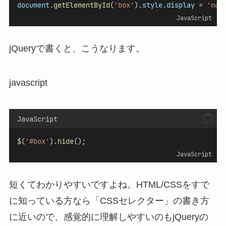
document
.
getElementById
(
'box'
).
style
.
display
 = 
'non
JavaScript
jQueryで書くと、こうなります。
javascript
JavaScript
$
(
'#box'
).
hide
();
JavaScript
短くてわかりやすいですよね。HTML/CSSをすで
に知っている方なら「CSSセレクター」の書き方
に近いので、感覚的に理解しやすいのもjQueryの