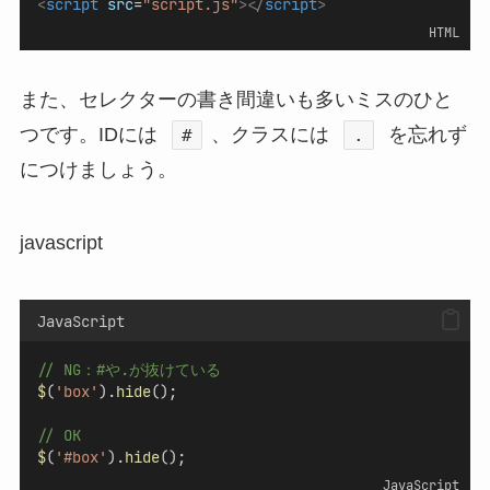
<
script
src
=
"script.js"
></
script
>
HTML
また、セレクターの書き間違いも多いミスのひと
つです。IDには
、クラスには
を忘れず
#
.
につけましょう。
javascript
JavaScript
// NG：#や.が抜けている
$
(
'box'
).
hide
();
// OK
$
(
'#box'
).
hide
();
JavaScript