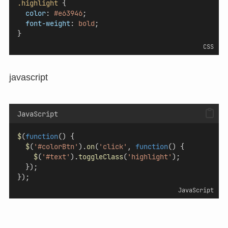
.highlight
 {
color
: 
#e63946
;
font-weight
: 
bold
;
}
CSS
javascript
JavaScript
$
(
function
() {
$
(
'#colorBtn'
).
on
(
'click'
, 
function
() {
$
(
'#text'
).
toggleClass
(
'highlight'
);
  });
});
JavaScript