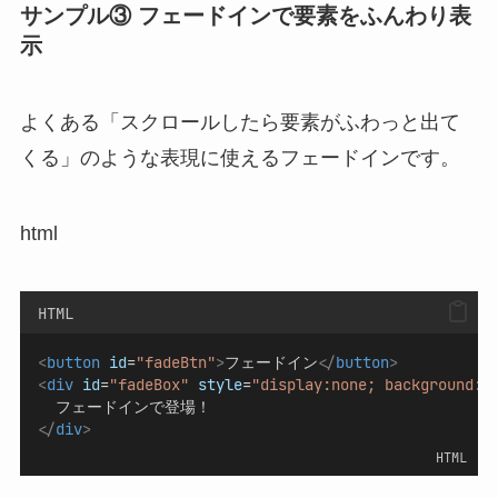
サンプル③ フェードインで要素をふんわり表
示
よくある「スクロールしたら要素がふわっと出て
くる」のような表現に使えるフェードインです。
html
HTML
<
button
id
=
"fadeBtn"
>
フェードイン
</
button
>
<
div
id
=
"fadeBox"
style
=
"display:none; background:#
  フェードインで登場！
</
div
>
HTML