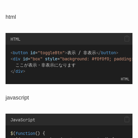
html
HTML
<
button
id
=
"toggleBtn"
>
表示 / 非表示
</
button
>
<
div
id
=
"box"
style
=
"background: #f0f0f0; padding: 
  ここが表示・非表示になります
</
div
>
HTML
javascript
JavaScript
$
(
function
() {