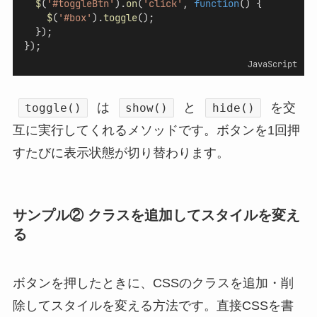
$
(
'#toggleBtn'
).
on
(
'click'
, 
function
() {
$
(
'#box'
).
toggle
();
  });
});
JavaScript
は
と
を交
toggle()
show()
hide()
互に実行してくれるメソッドです。ボタンを1回押
すたびに表示状態が切り替わります。
サンプル② クラスを追加してスタイルを変え
る
ボタンを押したときに、CSSのクラスを追加・削
除してスタイルを変える方法です。直接CSSを書